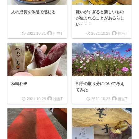
人の成長を体感で感じる
嫌いがすぎると新しいもの
が生まれることがあるらし
い・・・
担当T
担当T
2021.10.31
2021.10.29
秋晴れ🍁
相手の取り分について考え
てみた
担当T
担当T
2021.10.26
2021.10.23