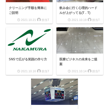
クリーニング手順を簡単に
飲み会に行く心理的ハード
ご説明
ルが上がってる(T . T)
担当T
担当T
2021.10.21
2021.10.19
SNSで広がる笑顔の作り方
医療ビジネスの未来をご提
案
担当T
担当T
2021.10.16
2021.10.14