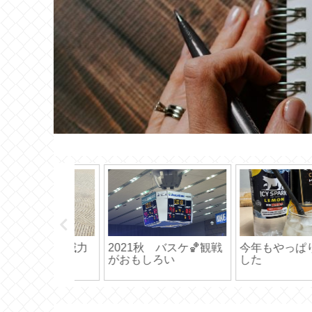
っぱり最高で
ワックスを剥がす
Bossの やりたい
カタチに変える