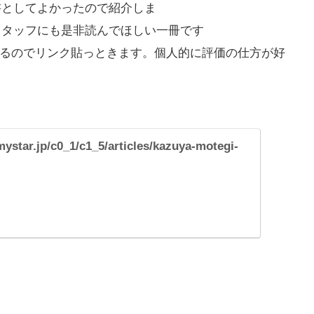
書としてよかったので紹介しま
も是非読んでほしい一冊です
れてるのでリンク貼っときます。個人的に評価の仕方が好
mystar.jp/c0_1/c1_5/articles/kazuya-motegi-