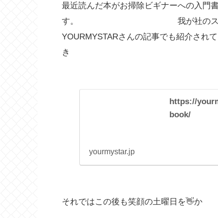
最近読んだ本がお掃除ビギナーへの入門
す。 我が社のスタッフに
YOURMYSTARさんの記事でも紹介さ
き
https://your
book/
yourmystar.jp
それではこの後も笑顔の土曜日を👋か