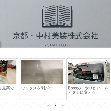
 を
40超えても吐きそうに
ご利用には細心の注意
医
なるまで食べるワタシ
を・・・
ご
(T . T)