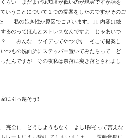
いくらい まだまだ認知度が低いのが現実ですが話を
っていうことについて１つの提案をしたのですがそのご
 私の飽き性が原因でございます。🙇‍♂️ 内容は続
とするのってほんとストレスなんですよ じゃあいつ
よ？ みんな ツイデってやつです そこで提案し
にいつもの洗面所にステッパー置いてみたらって ど
やったんですが その夜私は奈落に突き落とされまし
に引っ越そう❗️
ました 完全に どうしようもなく よし❗️探そって言えな
トレートにえっ❗️顔してしまいました。 運動音痴に