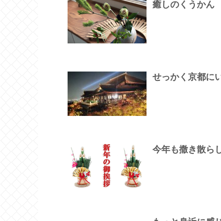
癒しのくうかん
せっかく京都に
今年も撒き散ら