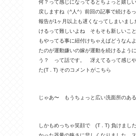
何？って感じになってるとちょっと嬉し
戻しますね（^人^）前回の記事で続ける
報告が1ヶ月以上も遅くなってしまいました。
けるって難しいよね そもそも新しいこ
もやってる事に紐付けちゃえばどうなん
たのが運動嫌いの嫁が運動を続けるよう
う？ って話です。 冴えてるって感じ
た(T . T) そのコメントがこちら
じゃあ〜 もうちょっと広い洗面所のある家
しかもめっちゃ笑顔で (T . T) 負け
かった器量の狭さに悲しくなりました ス