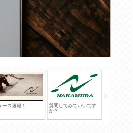
ルです 🍡
40超えても吐きそうに
フィルター
なるまで食べるワタシ
と簡単にし
(T . T)