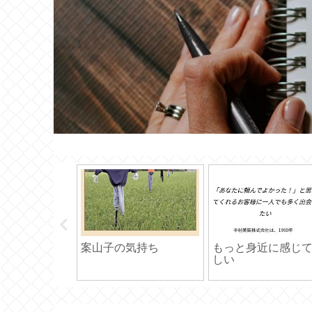
みていいです
ワックスを剥がす
ご利用には細心の
を・・・