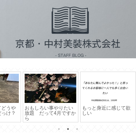
2:6
たい
もっと身近に感じて欲
相手の取り分について
すか
しい
考えてみた