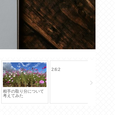
:2
続ける…
Bossの 
カタチに変