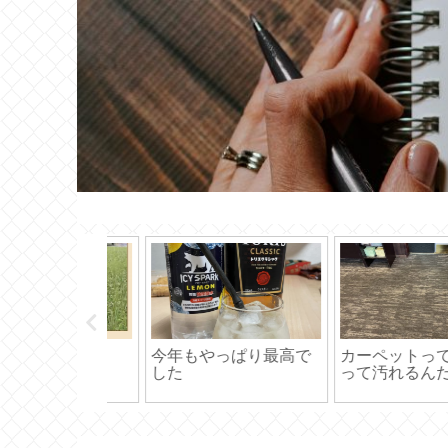
っぱり最高で
カーペットってどうや
おもしろい事やり
って汚れるんだっけ？
放題 だって4月で
ら